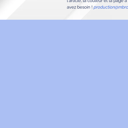
l'article, la couleur et la page
avez besoin !
production@mbro
©MBroderie 2023.